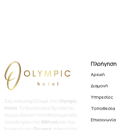
Πλοήγηση
Αρχική
Διαμονή
Υπηρεσίες
Σας καλωσορίζουμε στο
Olympic
Hotel
. Το ξενοδοχείο Bρίσκεται
Τοποθεσία
σε μια ιδανική τοποθεσία μεταξύ
Επικοινωνία
του κέντρου της
Αθήνας
και του
λιμανιού του
Πειραιά
, πάνω στην