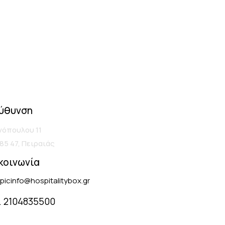
ύθυνση
νόπουλου 11
185 47, Πειραιάς
κοινωνία
picinfo@hospitalitybox.gr
. 2104835500