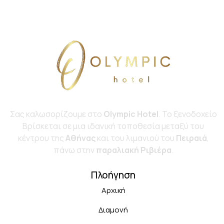
Σας καλωσορίζουμε στο
Olympic Hotel
. Το ξενοδοχείο
Bρίσκεται σε μια ιδανική τοποθεσία μεταξύ του
κέντρου της
Αθήνας
και του λιμανιού του
Πειραιά
,
πάνω στην
παραλιακή Ριβιέρα
.
Πλοήγηση
Αρχική
Διαμονή