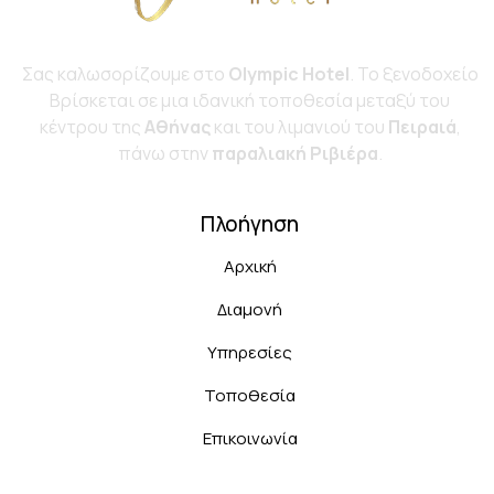
Σας καλωσορίζουμε στο
Olympic Hotel
. Το ξενοδοχείο
Bρίσκεται σε μια ιδανική τοποθεσία μεταξύ του
κέντρου της
Αθήνας
και του λιμανιού του
Πειραιά
,
πάνω στην
παραλιακή Ριβιέρα
.
Πλοήγηση
Αρχική
Διαμονή
Υπηρεσίες
Τοποθεσία
Επικοινωνία