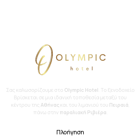
Σας καλωσορίζουμε στο
Olympic Hotel
. Το ξενοδοχείο
Bρίσκεται σε μια ιδανική τοποθεσία μεταξύ του
κέντρου της
Αθήνας
και του λιμανιού του
Πειραιά
,
πάνω στην
παραλιακή Ριβιέρα
.
Πλοήγηση