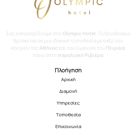
Σας καλωσορίζουμε στο
Olympic Hotel
. Το ξενοδοχείο
Bρίσκεται σε μια ιδανική τοποθεσία μεταξύ του
κέντρου της
Αθήνας
και του λιμανιού του
Πειραιά
,
πάνω στην
παραλιακή Ριβιέρα
.
Πλοήγηση
Αρχική
Διαμονή
Υπηρεσίες
Τοποθεσία
Επικοινωνία