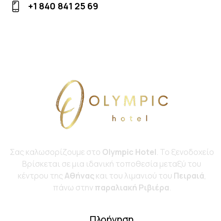
+1 840 841 25 69
m
Ph
ail
on
:
e:
Σας καλωσορίζουμε στο
Olympic Hotel
. Το ξενοδοχείο
Bρίσκεται σε μια ιδανική τοποθεσία μεταξύ του
κέντρου της
Αθήνας
και του λιμανιού του
Πειραιά
,
πάνω στην
παραλιακή Ριβιέρα
.
Πλοήγηση