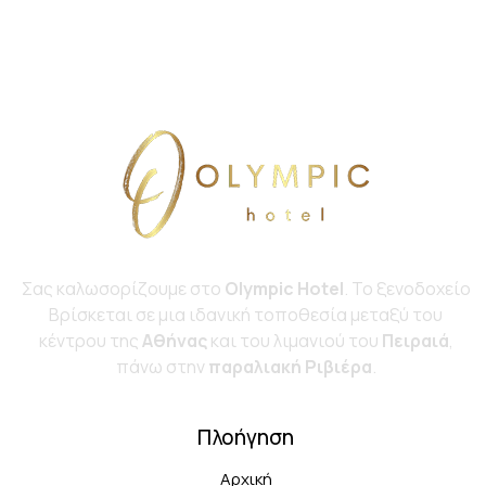
ail
on
:
e:
Σας καλωσορίζουμε στο
Olympic Hotel
. Το ξενοδοχείο
Bρίσκεται σε μια ιδανική τοποθεσία μεταξύ του
κέντρου της
Αθήνας
και του λιμανιού του
Πειραιά
,
πάνω στην
παραλιακή Ριβιέρα
.
Πλοήγηση
Αρχική