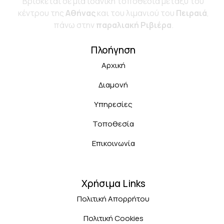
Bρίσκεται σε μια ιδανική τοποθεσία μεταξύ του
κέντρου της
Αθήνας
και του λιμανιού του
Πειραιά
,
πάνω στην
παραλιακή Ριβιέρα
.
Πλοήγηση
Αρχική
Διαμονή
Υπηρεσίες
Τοποθεσία
Επικοινωνία
Χρήσιμα Links
Πολιτική Απορρήτου
Πολιτική Cookies