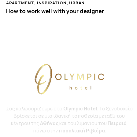
APARTMENT
,
INSPIRATION
,
URBAN
How to work well with your designer
Σας καλωσορίζουμε στο
Olympic Hotel
. Το ξενοδοχείο
Bρίσκεται σε μια ιδανική τοποθεσία μεταξύ του
κέντρου της
Αθήνας
και του λιμανιού του
Πειραιά
,
πάνω στην
παραλιακή Ριβιέρα
.