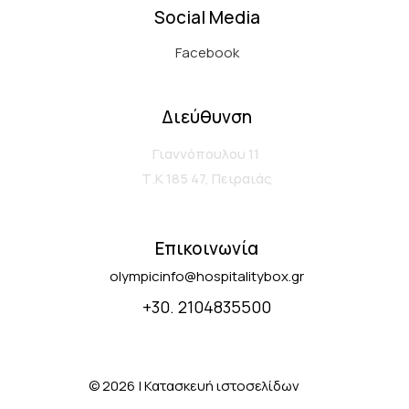
Social Media
Facebook
Διεύθυνση
Γιαννόπουλου 11
Τ.Κ 185 47, Πειραιάς
Επικοινωνία
olympicinfo@hospitalitybox.gr
+30. 2104835500
© 2026 |
Κατασκευή ιστοσελίδων