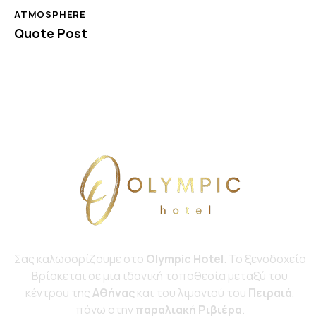
ATMOSPHERE
Quote Post
Σας καλωσορίζουμε στο
Olympic Hotel
. Το ξενοδοχείο
Bρίσκεται σε μια ιδανική τοποθεσία μεταξύ του
κέντρου της
Αθήνας
και του λιμανιού του
Πειραιά
,
πάνω στην
παραλιακή Ριβιέρα
.